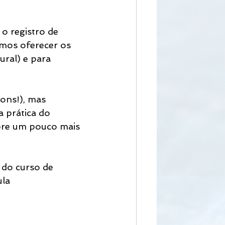
 registro de 
mos oferecer os 
ral) e para 
ons!), mas 
 prática do 
pre um pouco mais 
 do curso de 
ula