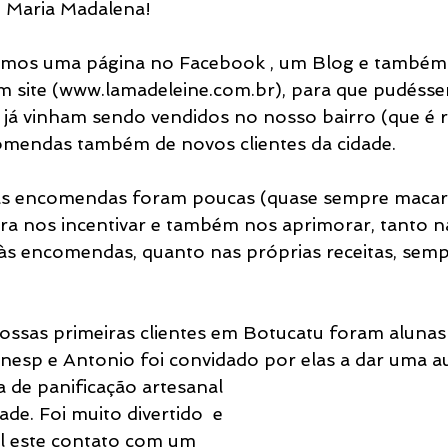
ª Maria Madalena!
amos uma página no Facebook , um Blog e também o
m site (www.lamadeleine.com.br), para que pudésse
já vinham sendo vendidos no nosso bairro (que é ru
comendas também de novos clientes da cidade.
stas encomendas foram poucas (quase sempre macar
ara nos incentivar e também nos aprimorar, tanto na
às encomendas, quanto nas próprias receitas, sem
ssas primeiras clientes em Botucatu foram alunas
nesp e Antonio foi convidado por elas a dar uma a
 de panificação artesanal 
de. Foi muito divertido  e 
l este contato com um 