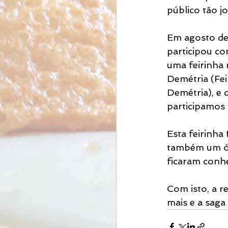
público tão j
Em agosto de
participou co
uma feirinha 
Demétria (Fei
Demétria), e d
participamos
Esta feirinha
também um ót
ficaram conh
Com isto, a r
mais e a sag