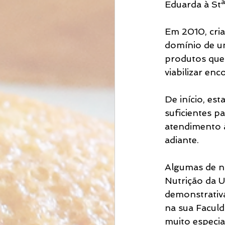
Eduarda à St
Em 2010, cri
domínio de u
produtos que 
viabilizar en
De início, e
suficientes p
atendimento 
adiante.
Algumas de no
Nutrição da U
demonstrativa
na sua Faculda
muito especia